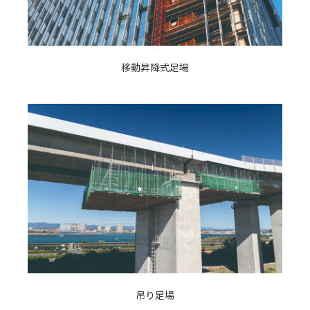
移動昇降式足場
吊り足場