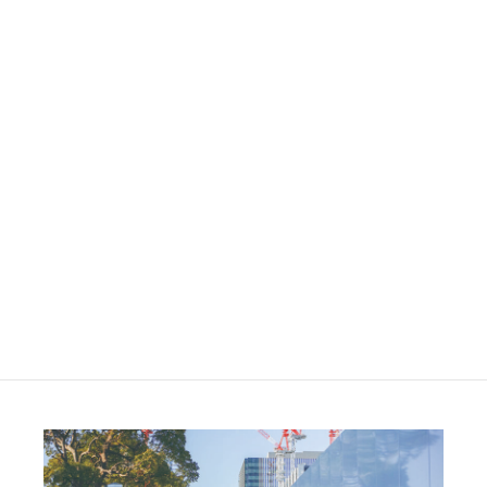
枠組み足場
単管足場